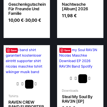
Geschenkgutschein
Nachtwache
Für Freunde Und
[Album] 2026
Familie
11,98
€
10,00
€
30,00
€
–
Save
Save
Downloads
Tshirts
Steal My Soul By
RAV3N [EP]
RAVEN CREW
BAND SUPPORTER