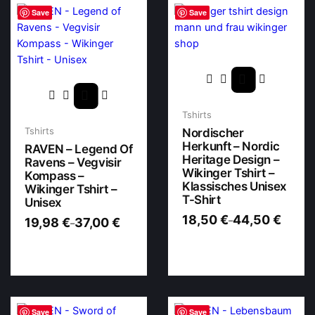
Save
Save
Tshirts
Tshirts
Nordischer
Herkunft – Nordic
RAVEN – Legend Of
Heritage Design –
Ravens – Vegvisir
Wikinger Tshirt –
Kompass –
Klassisches Unisex
Wikinger Tshirt –
T-Shirt
Unisex
18,50
€
44,50
€
–
19,98
€
37,00
€
–
Save
Save