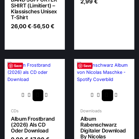
2,99
€
SHIRT (Limitiert) –
Klassisches Unisex
T-Shirt
26,00
€
56,50
€
–
Save
Save
CDs
Downloads
Album Frostbrand
Album
(2026) Als CD
Rabenschwarz
Oder Download
Digitaler Download
By Nicolas