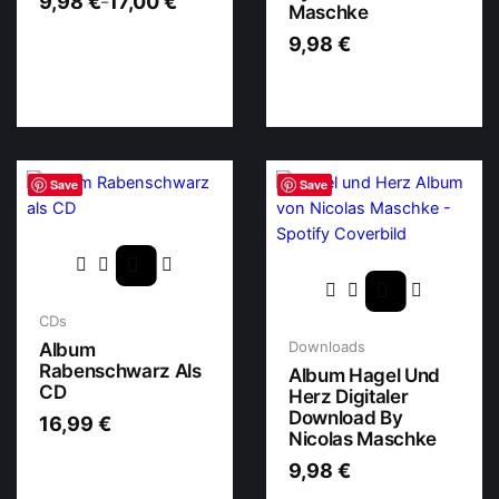
9,98
€
17,00
€
–
Maschke
9,98
€
Save
Save
CDs
Downloads
Album
Rabenschwarz Als
Album Hagel Und
CD
Herz Digitaler
Download By
16,99
€
Nicolas Maschke
9,98
€