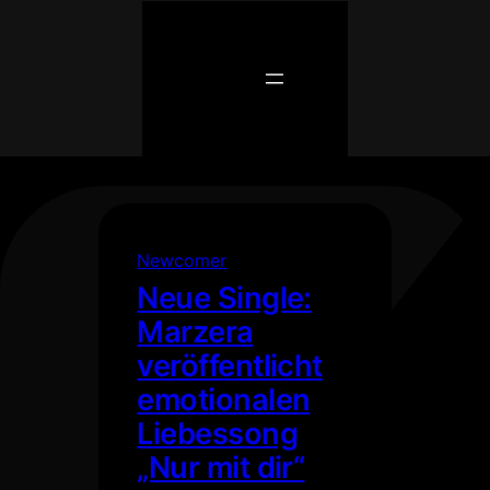
Zum
Inhalt
springen
Newcomer
Neue Single:
Marzera
veröffentlicht
emotionalen
Liebessong
„Nur mit dir“