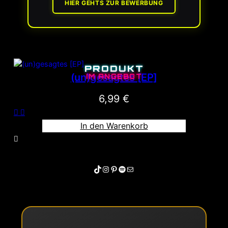
HIER GEHTS ZUR BEWERBUNG
PRODUKT
(un)gesagtes [EP]
IM ANGEBOT
6,99
€
In den Warenkorb
TikTok
Instagram
Pinterest
Spotify
E-Mail