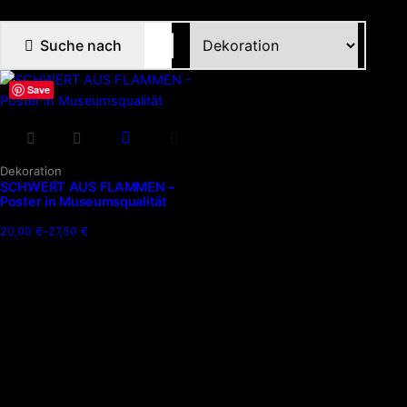
Suche nach
Save
Dieses
Produkt
Dekoration
SCHWERT AUS FLAMMEN –
weist
Poster in Museumsqualität
mehrere
Varianten
20,00
€
–
27,50
€
Preisspanne:
auf.
20,00 €
Die
bis
27,50 €
Optionen
können
auf
der
Produktseite
gewählt