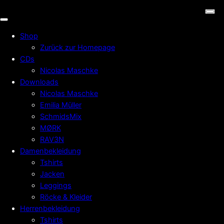
Shop
Zurück zur Homepage
CDs
Nicolas Maschke
Downloads
Nicolas Maschke
Emilia Müller
SchmidsMix
MØRK
RAV3N
Damenbekleidung
Tshirts
Jacken
Leggings
Röcke & Kleider
Herrenbekleidung
Tshirts