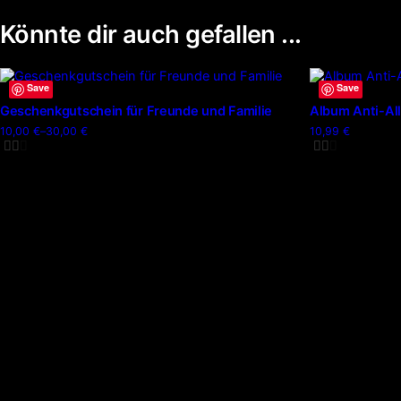
Könnte dir auch gefallen ...
Dieses
Save
Save
Produkt
Geschenkgutschein für Freunde und Familie
Album Anti-Al
weist
10,00
€
–
30,00
€
10,99
€
Preisspanne:
mehrere
10,00 €
Varianten
bis
30,00 €
auf.
Die
Optionen
können
auf
der
Produktseite
gewählt
werden