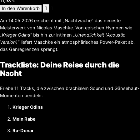
11,98
€
In den Warenkorb
Nachtwache
[Album]
Am 14.05.2026 erscheint mit „Nachtwache“ das neueste
2026
Meisterwerk von Nicolas Maschke. Von epischen Hymnen wie
Menge
„Krieger Odins“
bis hin zur intimen
„Unendlichkeit (Acoustic
Version)“
liefert Maschke ein atmosphärisches Power-Paket ab,
das Genregrenzen sprengt.
Trackliste: Deine Reise durch die
Nacht
Erlebe 11 Tracks, die zwischen brachialem Sound und Gänsehaut-
Momenten pendeln:
Krieger Odins
Mein Rabe
Ra-Donar