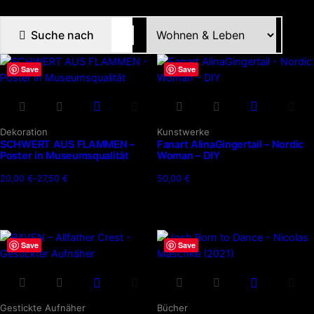
Suche nach
Save
Save
Dieses
Produkt
Dekoration
Kunstwerke
SCHWERT AUS FLAMMEN –
Fanart AlinaGingertail – Nordic
weist
Poster in Museumsqualität
Woman – DIY
mehrere
Varianten
20,00
€
–
27,50
€
50,00
€
Preisspanne:
auf.
20,00 €
Die
bis
27,50 €
Optionen
können
Save
Save
auf
der
Produktseite
gewählt
Gestickte Aufnäher
Bücher