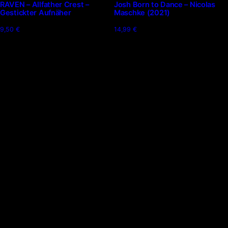
RAVEN – Allfather Crest –
Josh Born to Dance – Nicolas
werden
Gestickter Aufnäher
Maschke (2021)
9,50
€
14,99
€