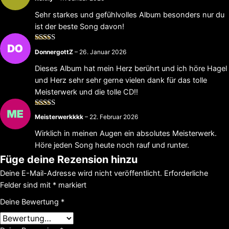
mit
5
von 5
Sehr starkes und gefühlvolles Album besonders nur du
ist der beste Song davon!
Bewertet
DonnergottZ
–
26. Januar 2026
mit
5
von 5
Dieses Album hat mein Herz berührt und ich höre Hagel
und Herz sehr sehr gerne vielen dank für das tolle
Meisterwerk und die tolle CD!!
Bewertet
Meisterwerkkkk
–
22. Februar 2026
mit
5
von 5
Wirklich in meinen Augen ein absolutes Meisterwerk.
Höre jeden Song heute noch rauf und runter.
Füge deine Rezension hinzu
Deine E-Mail-Adresse wird nicht veröffentlicht.
Erforderliche
Felder sind mit
*
markiert
Deine Bewertung
*