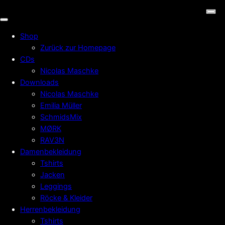
Shop
Zurück zur Homepage
CDs
Nicolas Maschke
Downloads
Nicolas Maschke
Emilia Müller
SchmidsMix
MØRK
RAV3N
Damenbekleidung
Tshirts
Jacken
Leggings
Röcke & Kleider
Herrenbekleidung
Tshirts