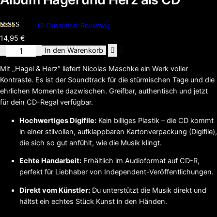
(
3
Customer Reviews)
Bewertet
3
14,95
€
mit
5.00
von 5,
Album
In den Warenkorb
basierend
Hagel
auf
Mit „Hagel & Herz“ liefert Nicolas Maschke ein Werk voller
Kundenbewertungen
und
Kontraste. Es ist der Soundtrack für die stürmischen Tage und die
Herz
ehrlichen Momente dazwischen. Greifbar, authentisch und jetzt
als
für dein CD-Regal verfügbar.
CD
Menge
Hochwertiges Digifile:
Kein billiges Plastik – die CD kommt
in einer stilvollen, aufklappbaren Kartonverpackung (Digifile),
die sich so gut anfühlt, wie die Musik klingt.
Echte Handarbeit:
Erhältlich im Audioformat auf CD-R,
perfekt für Liebhaber von Independent-Veröffentlichungen.
Direkt vom Künstler:
Du unterstützt die Musik direkt und
hältst ein echtes Stück Kunst in den Händen.