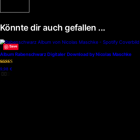
Könnte dir auch gefallen ...
Save
Album Rabenschwarz Digitaler Download by Nicolas Maschke
Bewertet
9,98
€
mit
5.00
von 5