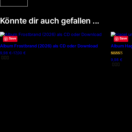
Könnte dir auch gefallen ...
Dieses
Save
Save
Produkt
Album Frostbrand (2026) als CD oder Download
Album Hag
weist
9,98
€
–
17,00
€
Preisspanne:
mehrere
Bewertet
9,98 €
9,98
€
Varianten
mit
bis
5.00
17,00 €
auf.
von 5
Die
Optionen
können
auf
der
Produktseite
gewählt
werden