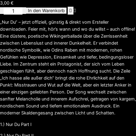
Bewertet
1
3,00
€
mit
5.00
von 5,
Single
In den Warenkorb
basierend
Nur
auf
„Nur Du“ – jetzt offiziell, günstig & direkt vom Ersteller
Kundenbewertung
Du
downloaden. Feier mit, hör’s wann und wo du willst – auch offline!
1
Eine düstere, poetische Wikingerballade über die Zerrissenheit
bis
zwischen Lebenslust und innerer Dunkelheit. Er verbindet
3
nordische Symbolik, wie Odins Raben mit modernen, rohen
als
Gefühlen wie Depression, Einsamkeit und tiefer, bedingungsloser
Bundle
Liebe. Im Zentrum steht ein Protagonist, der sich vom Leben
Menge
geschlagen fühlt, aber dennoch nach Hoffnung sucht. Die Zeile
„Ich hasse alle außer dich“ bringt die rohe Ehrlichkeit auf den
Punkt: Misstrauen und Wut auf die Welt, aber ein letzter Anker in
einer einzigen geliebten Person. Der Song wechselt zwischen
sanfter Melancholie und innerem Aufschrei, getragen von kargem,
nordischem Sound und tiefem emotionalem Ausdruck. Ein
moderner Skaldengesang zwischen Licht und Schatten.
1.) Nur Du Part I
2.) Nur Du Part II