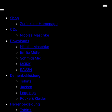
Shop
Zurück zur Homepage
CDs
Nicolas Maschke
Downloads
Nicolas Maschke
Emilia Müller
SchmidsMix
MØRK
RAV3N
Damenbekleidung
Tshirts
Jacken
Leggings
Röcke & Kleider
Herrenbekleidung
Tshirts