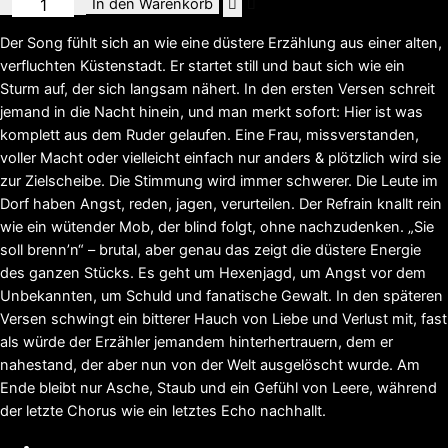
Ewig
In den Warenkorb
die
Der Song fühlt sich an wie eine düstere Erzählung aus einer alten,
Mark
verfluchten Küstenstadt. Er startet still und baut sich wie ein
[EP]
Sturm auf, der sich langsam nähert. In den ersten Versen schreit
Menge
jemand in die Nacht hinein, und man merkt sofort: Hier ist was
komplett aus dem Ruder gelaufen. Eine Frau, missverstanden,
voller Macht oder vielleicht einfach nur anders & plötzlich wird sie
zur Zielscheibe. Die Stimmung wird immer schwerer. Die Leute im
Dorf haben Angst, reden, jagen, verurteilen. Der Refrain knallt rein
wie ein wütender Mob, der blind folgt, ohne nachzudenken. „Sie
soll brenn’n“ – brutal, aber genau das zeigt die düstere Energie
des ganzen Stücks. Es geht um Hexenjagd, um Angst vor dem
Unbekannten, um Schuld und fanatische Gewalt. In den späteren
Versen schwingt ein bitterer Hauch von Liebe und Verlust mit, fast
als würde der Erzähler jemandem hinterhertrauern, dem er
nahestand, der aber nun von der Welt ausgelöscht wurde. Am
Ende bleibt nur Asche, Staub und ein Gefühl von Leere, während
der letzte Chorus wie ein letztes Echo nachhallt.