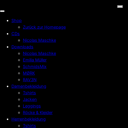
Shop
Zurück zur Homepage
CDs
Nicolas Maschke
Downloads
Nicolas Maschke
Emilia Müller
SchmidsMix
MØRK
RAV3N
Damenbekleidung
Tshirts
Jacken
Leggings
Röcke & Kleider
Herrenbekleidung
Tshirts