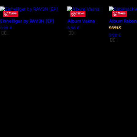
Save
Save
Save
Eisheiliger by RAV3N [EP]
Album Vakna
Album Rabens
0,99
€
8,98
€
Bewertet
9,98
€
mit
5.00
von 5