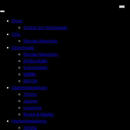
Shop
Zurück zur Homepage
CDs
Nicolas Maschke
Downloads
Nicolas Maschke
Emilia Müller
SchmidsMix
MØRK
RAV3N
Damenbekleidung
Tshirts
Jacken
Leggings
Röcke & Kleider
Herrenbekleidung
Tshirts