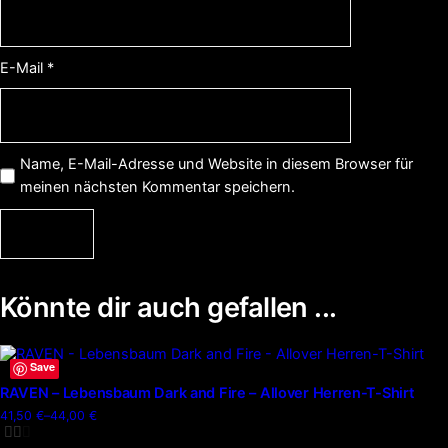
E-Mail
*
Name, E-Mail-Adresse und Website in diesem Browser für
meinen nächsten Kommentar speichern.
Könnte dir auch gefallen ...
Dieses
Save
Produkt
RAVEN – Lebensbaum Dark and Fire – Allover Herren-T-Shirt
weist
41,50
€
–
44,00
€
Preisspanne:
mehrere
41,50 €
Varianten