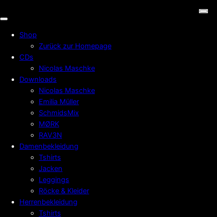
Shop
Zurück zur Homepage
CDs
Nicolas Maschke
Downloads
Nicolas Maschke
Emilia Müller
SchmidsMix
MØRK
RAV3N
Damenbekleidung
Tshirts
Jacken
Leggings
Röcke & Kleider
Herrenbekleidung
Tshirts