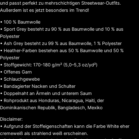
Unisex
und passt perfekt zu mehrschichtigen Streetwear-Outfits.
T-
Außerdem ist es jetzt besonders im Trend!
Shirt
Menge
• 100 % Baumwolle
• Sport Grey besteht zu 90 % aus Baumwolle und 10 % aus
Polyester
• Ash Grey besteht zu 99 % aus Baumwolle, 1 % Polyester
• Heather-Farben bestehen aus 50 % Baumwolle und 50 %
Polyester
• Stoffgewicht: 170-180 g/m² (5,0–5,3 oz/yd²)
• Offenes Garn
• Schlauchgewebe
• Bandagierter Nacken und Schulter
• Doppelnaht an Ärmeln und unterem Saum
• Rohprodukt aus Honduras, Nicaragua, Haiti, der
Dominikanischen Republik, Bangladesch, Mexiko
Disclaimer:
• Aufgrund der Stoffeigenschaften kann die Farbe White eher
cremeweiß als strahlend weiß erscheinen.