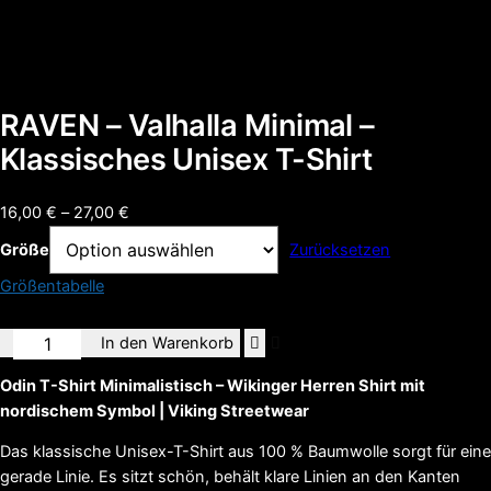
RAVEN – Valhalla Minimal –
Klassisches Unisex T-Shirt
Preisspanne:
16,00
€
–
27,00
€
16,00 €
Größe
Zurücksetzen
bis
Größentabelle
27,00 €
RAVEN
In den Warenkorb
-
Odin T-Shirt Minimalistisch – Wikinger Herren Shirt mit
Valhalla
nordischem Symbol | Viking Streetwear
Minimal
-
Das klassische Unisex-T-Shirt aus 100 % Baumwolle sorgt für eine
Klassisches
gerade Linie. Es sitzt schön, behält klare Linien an den Kanten