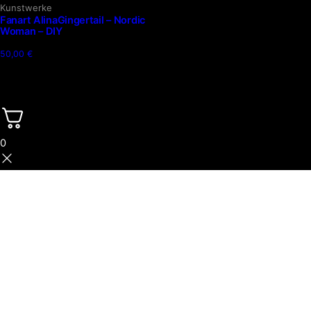
Kunstwerke
Fanart AlinaGingertail – Nordic
Woman – DIY
50,00
€
0