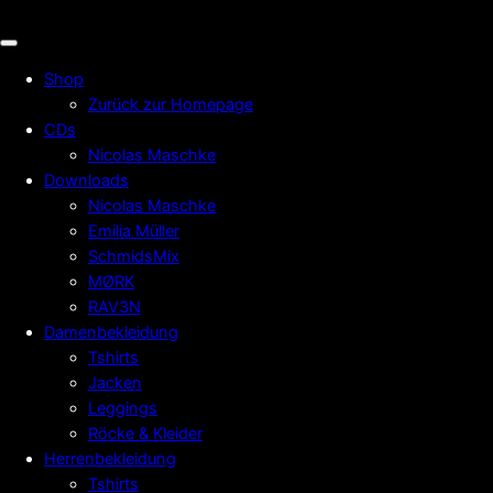
Shop
Zurück zur Homepage
CDs
Nicolas Maschke
Downloads
Nicolas Maschke
Emilia Müller
SchmidsMix
MØRK
RAV3N
Damenbekleidung
Tshirts
Jacken
Leggings
Röcke & Kleider
Herrenbekleidung
Tshirts