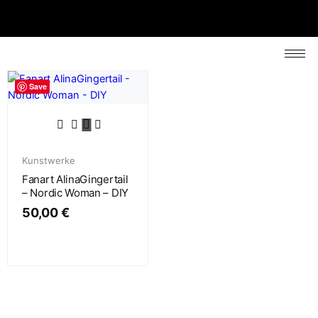
Save
Kunstwerke
Fanart AlinaGingertail
– Nordic Woman – DIY
50,00
€