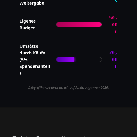
Weitergabe
50,
Eigenes
00
Budget
€
Umsätze
durch Käufe
20,
(5%
00
Spendenanteil
€
)
Infografiken beruhen derzeit auf Schätzungen von 2026.