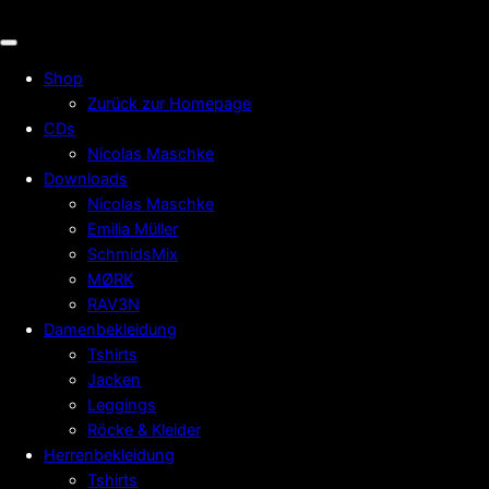
Shop
Zurück zur Homepage
CDs
Nicolas Maschke
Downloads
Nicolas Maschke
Emilia Müller
SchmidsMix
MØRK
RAV3N
Damenbekleidung
Tshirts
Jacken
Leggings
Röcke & Kleider
Herrenbekleidung
Tshirts