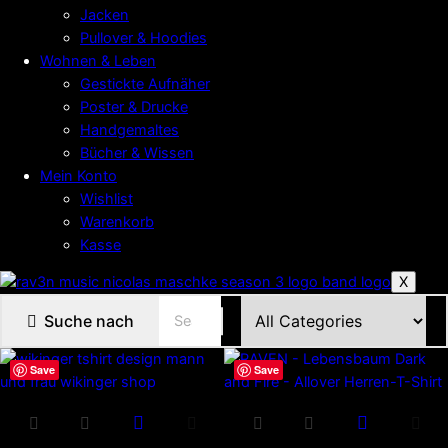
Jacken
Pullover & Hoodies
Wohnen & Leben
Gestickte Aufnäher
Poster & Drucke
Handgemaltes
Bücher & Wissen
Mein Konto
Wishlist
Warenkorb
Kasse
X
Suche nach
Save
Save
Dieses
Dieses