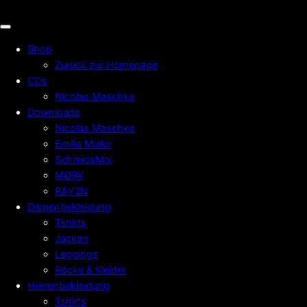
Shop
Zurück zur Homepage
CDs
Nicolas Maschke
Downloads
Nicolas Maschke
Emilia Müller
SchmidsMix
MØRK
RAV3N
Damenbekleidung
Tshirts
Jacken
Leggings
Röcke & Kleider
Herrenbekleidung
Tshirts