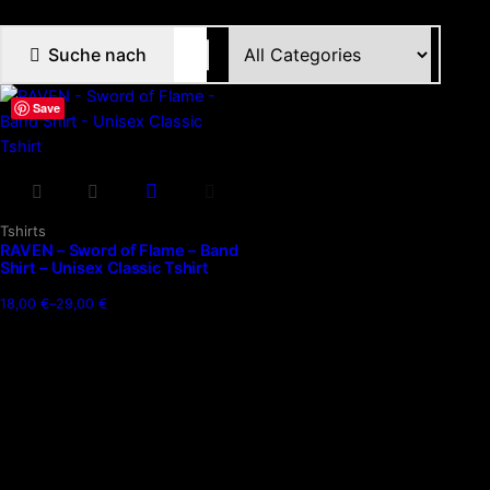
Suche nach
Save
Dieses
Produkt
Tshirts
RAVEN – Sword of Flame – Band
weist
Shirt – Unisex Classic Tshirt
mehrere
Varianten
18,00
€
–
29,00
€
Preisspanne:
auf.
18,00 €
Die
bis
29,00 €
Optionen
können
auf
der
Produktseite